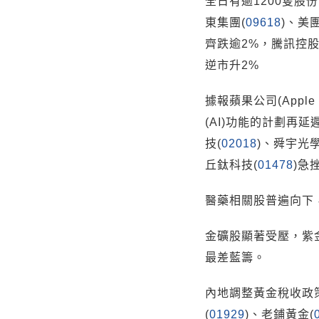
全日有逾1200隻股
東集團(
09618
)、美團
齊跌逾2%，騰訊控股
逆市升2%
據報蘋果公司(Apple
(AI)功能的計劃再
技(
02018
)、舜宇光
丘鈦科技(
01478
)急
醫藥相關股普遍向下
金礦股顯著受壓，紫
最差藍籌。
內地調整黃金稅收政
(
01929
)、老鋪黃金(