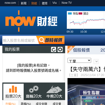
now.com
Viu
Now TV
新聞
財經
體育
恒指
國企
輸入股票名稱或編號
我的股票
[我的股票]未有記錄，
【失守兩萬六】恒
請到即時報價輸入股票號碼或名稱。
【工業】 2025/11/04 17:20
升幅(%)
跌幅(%)
成交金額
成交量