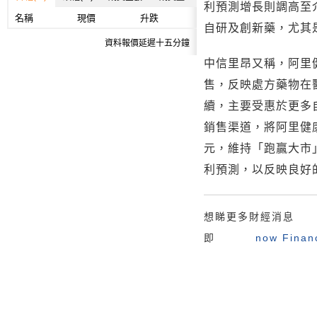
利預測增長則調高至介
名稱
現價
升跌
自研及創新藥，尤其是
資料報價延遲十五分鐘
中信里昂又稱，阿里
售，反映處方藥物在
續，主要受惠於更多
銷售渠道，將阿里健康
元，維持「跑贏大市
利預測，以反映良好
想睇更多財經消息
即
now Fina