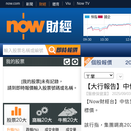
now.com
Viu
Now TV
新聞
財經
體育
恒指
國企
輸入股票名稱或編號
我的股票
[我的股票]未有記錄，
【大行報告】中
請到即時報價輸入股票號碼或名稱。
【醫療保健業】 2025/09/03 
【Now財經台】中信
標價。
該行指，集團調高20
升幅(%)
跌幅(%)
成交金額
成交量