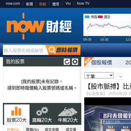
now.com
Viu
Now TV
新聞
財經
體育
恒指
國企
輸入股票名稱或編號
我的股票
[我的股票]未有記錄，
【股市脈搏】比
請到即時報價輸入股票號碼或名稱。
【公用事業】 2025/08/29 18
升幅(%)
跌幅(%)
成交金額
成交量