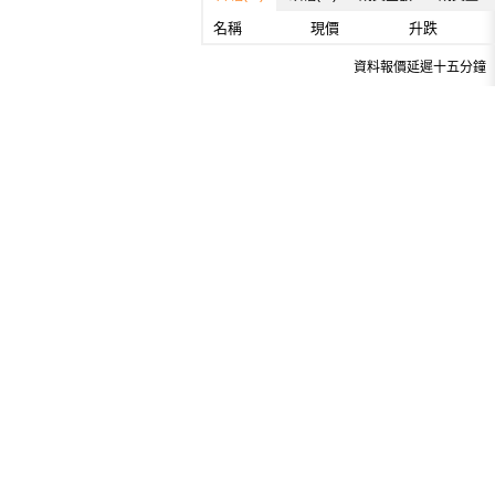
名稱
現價
升跌
資料報價延遲十五分鐘