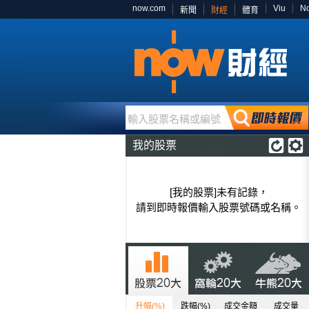
now.com
Viu
N
新聞
財經
體育
輸入股票名稱或編號
我的股票
[我的股票]未有記錄，
請到即時報價輸入股票號碼或名稱。
升幅(%)
跌幅(%)
成交金額
成交量