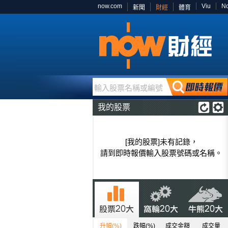
now.com
Viu
N
新聞
財經
體育
輸入股票名稱或編號
我的股票
[我的股票]未有記錄，
請到即時報價輸入股票號碼或名稱。
升幅(%)
跌幅(%)
成交金額
成交量