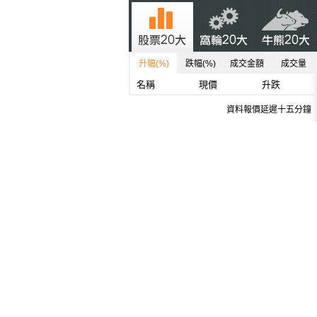
升幅(%)
跌幅(%)
成交金額
成交量
名稱
現價
升跌
資料報價延遲十五分鐘