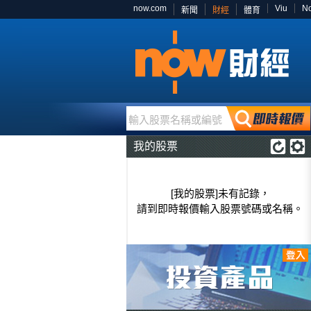
now.com
Viu
N
新聞
財經
體育
輸入股票名稱或編號
我的股票
[我的股票]未有記錄，
請到即時報價輸入股票號碼或名稱。