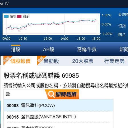
ow TV
香港
恒指
國企
恒指
國企
港股
AH股
窩輪/牛熊
新
股票名稱或號碼錯誤 69985
請嘗試輸入公司或股份名稱，系統將自動搜尋出名稱最接近的