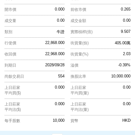
0.000
0.265
開市價
前收市價
0.00
0.00
成交量
成交金額
9.507
類別
牛證
實際槓桿(倍)
22,868.000
行使價
街貨量(份)
405.00萬
22,968.000
2.03
收回價
街貨量(%)
2028/09/28
-0.39%
到期日
溢價
554
10,000.000
尚餘交易日
換股比率
0.000
0.00
上日莊家
上日莊家
平均買($)
平均買(量)
0.000
0.00
上日莊家
上日莊家
平均沽($)
平均沽(量)
10,000
HKD
每手股數
貨幣