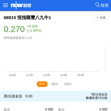
報價
68915
恆指匯豐八九牛1
0.270
+0.005
(+1.89%)
即時報價更新於11:20
即市
3個月
6個月
買/沽資金流
*
買/沽資金流
0.00
數據延遲15分鐘
0.000
0.000
最高
最低