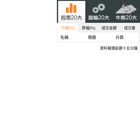
升幅(%)
跌幅(%)
成交金額
成交量
名稱
現價
升跌
資料報價延遲十五分鐘