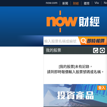
now.com
Viu
N
新聞
財經
體育
輸入股票名稱或編號
我的股票
[我的股票]未有記錄，
請到即時報價輸入股票號碼或名稱。