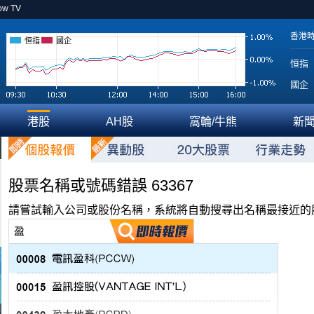
ow TV
香港
恒指
國企
恒指
國企
港股
AH股
窩輪/牛熊
新
股票名稱或號碼錯誤 63367
請嘗試輸入公司或股份名稱，系統將自動搜尋出名稱最接近的