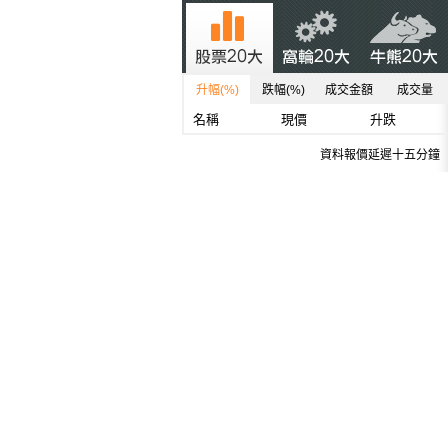
升幅(%)
跌幅(%)
成交金額
成交量
名稱
現價
升跌
資料報價延遲十五分鐘