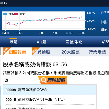
ow TV
香港
恒指
國企
恒指
國企
港股
AH股
窩輪/牛熊
新
股票名稱或號碼錯誤 63156
請嘗試輸入公司或股份名稱，系統將自動搜尋出名稱最接近的