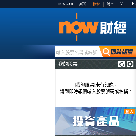
now.com
Viu
N
新聞
財經
體育
輸入股票名稱或編號
我的股票
[我的股票]未有記錄，
請到即時報價輸入股票號碼或名稱。