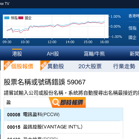
ow TV
香港
恒指
國企
恒指
國企
港股
AH股
窩輪/牛熊
新
股票名稱或號碼錯誤 59067
請嘗試輸入公司或股份名稱，系統將自動搜尋出名稱最接近的