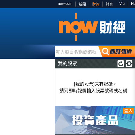
now.com
Viu
N
新聞
財經
體育
輸入股票名稱或編號
我的股票
[我的股票]未有記錄，
請到即時報價輸入股票號碼或名稱。