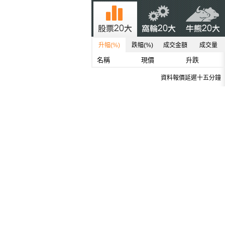
升幅(%)
跌幅(%)
成交金額
成交量
名稱
現價
升跌
資料報價延遲十五分鐘