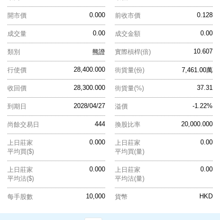
0.000
0.128
開市價
前收市價
0.00
0.00
成交量
成交金額
10.607
類別
熊證
實際槓桿(倍)
28,400.000
行使價
街貨量(份)
7,461.00萬
28,300.000
37.31
收回價
街貨量(%)
2028/04/27
-1.22%
到期日
溢價
444
20,000.000
尚餘交易日
換股比率
0.000
0.00
上日莊家
上日莊家
平均買($)
平均買(量)
0.000
0.00
上日莊家
上日莊家
平均沽($)
平均沽(量)
10,000
HKD
每手股數
貨幣