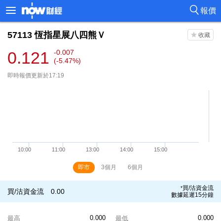
報價
57113
恆指星展八四熊Ｖ
0.121
-0.007
(-5.47%)
即時報價更新於17:19
即市
3個月
6個月
買/沽資金流
*
買/沽資金流
0.00
數據延遲15分鐘
0.000
0.000
最高
最低