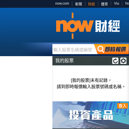
now.com
Viu
N
新聞
財經
體育
輸入股票名稱或編號
我的股票
[我的股票]未有記錄，
請到即時報價輸入股票號碼或名稱。