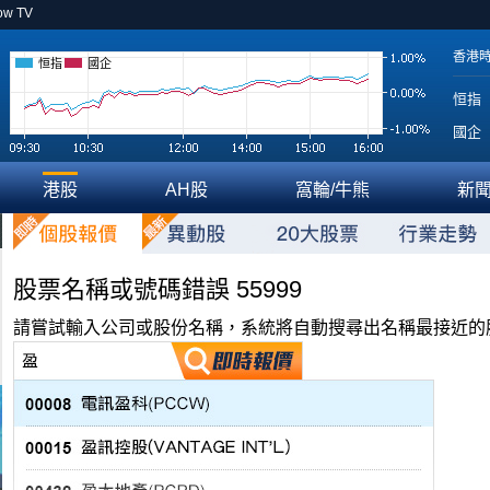
ow TV
香港
恒指
國企
恒指
國企
港股
AH股
窩輪/牛熊
新
股票名稱或號碼錯誤 55999
請嘗試輸入公司或股份名稱，系統將自動搜尋出名稱最接近的