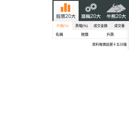
升幅(%)
跌幅(%)
成交金額
成交量
名稱
現價
升跌
資料報價延遲十五分鐘