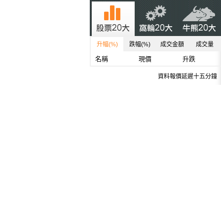
升幅(%)
跌幅(%)
成交金額
成交量
名稱
現價
升跌
資料報價延遲十五分鐘