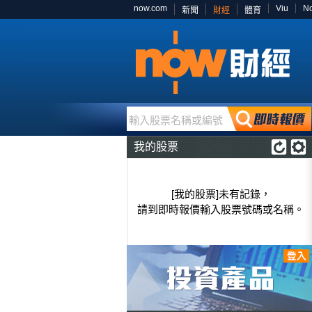
now.com
Viu
N
新聞
財經
體育
輸入股票名稱或編號
我的股票
[我的股票]未有記錄，
請到即時報價輸入股票號碼或名稱。