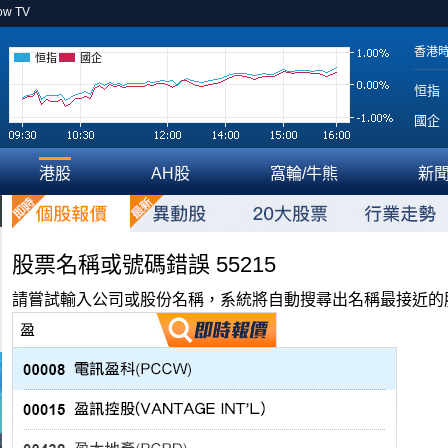
ow TV
香港
恒指
國企
恒指
國企
港股
AH股
窩輪/牛熊
新
股票名稱或號碼錯誤 55215
請嘗試輸入公司或股份名稱，系統將自動搜尋出名稱最接近的