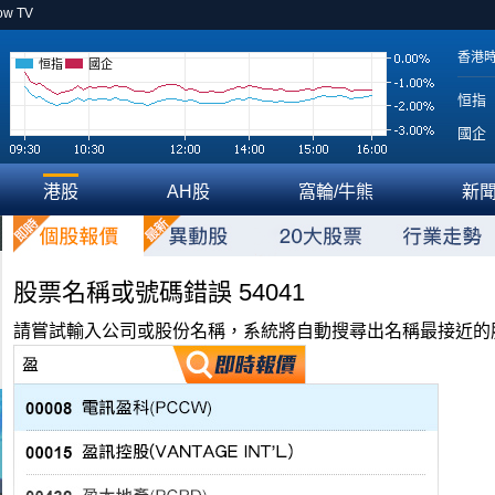
ow TV
香港
恒指
國企
恒指
國企
港股
AH股
窩輪/牛熊
新
股票名稱或號碼錯誤 54041
請嘗試輸入公司或股份名稱，系統將自動搜尋出名稱最接近的