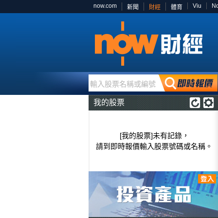
now.com
Viu
N
新聞
財經
體育
輸入股票名稱或編號
我的股票
[我的股票]未有記錄，
請到即時報價輸入股票號碼或名稱。