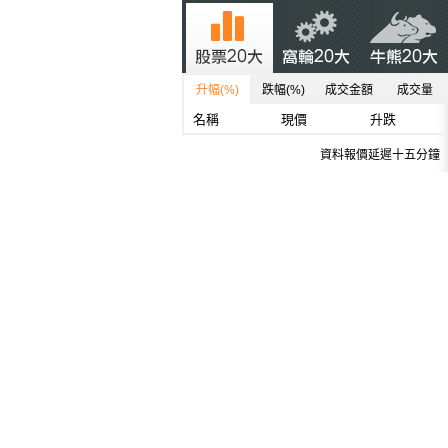
升幅(%)
跌幅(%)
成交金額
成交量
名稱
現價
升跌
資料報價延遲十五分鐘