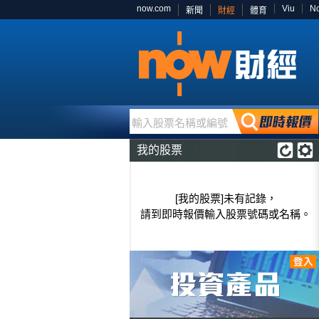
now.com
Viu
N
新聞
財經
體育
輸入股票名稱或編號
我的股票
[我的股票]未有記錄，
請到即時報價輸入股票號碼或名稱。