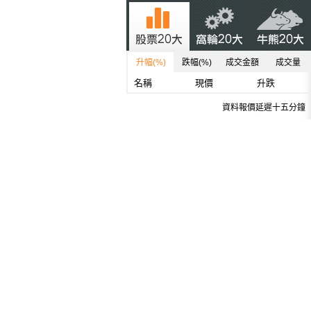
升幅(%)
跌幅(%)
成交金額
成交量
名稱
現價
升跌
資料報價延遲十五分鐘