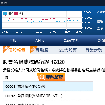
ow TV
香港
恒指
國企
恒指
國企
港股
AH股
窩輪/牛熊
新
股票名稱或號碼錯誤 49820
請嘗試輸入公司或股份名稱，系統將自動搜尋出名稱最接近的