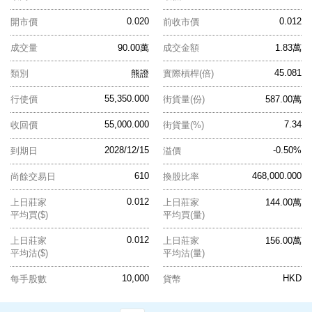
0.020
0.012
開市價
前收市價
成交量
90.00萬
成交金額
1.83萬
45.081
類別
熊證
實際槓桿(倍)
55,350.000
行使價
街貨量(份)
587.00萬
55,000.000
7.34
收回價
街貨量(%)
2028/12/15
-0.50%
到期日
溢價
610
468,000.000
尚餘交易日
換股比率
0.012
上日莊家
上日莊家
144.00萬
平均買($)
平均買(量)
0.012
上日莊家
上日莊家
156.00萬
平均沽($)
平均沽(量)
10,000
HKD
每手股數
貨幣