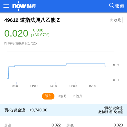
報價
49612
道指法興八乙熊Ｚ
0.020
+0.008
(+66.67%)
即時報價更新於17:25
即市
3個月
6個月
買/沽資金流
*
買/沽資金流
+9,740.00
數據延遲15分鐘
0.022
0.020
最高
最低