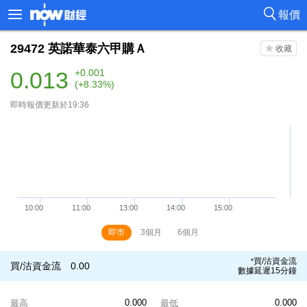
報價
29472
英諾華泰六甲購Ａ
0.013
+0.001
(+8.33%)
即時報價更新於19:36
即市
3個月
6個月
買/沽資金流
*
買/沽資金流
0.00
數據延遲15分鐘
0.000
0.000
最高
最低