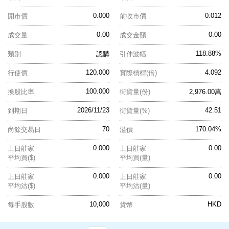
0.000
0.012
開市價
前收市價
0.00
0.00
成交量
成交金額
118.88%
類別
認購
引伸波幅
120.000
4.092
行使價
實際槓桿(倍)
100.000
換股比率
街貨量(份)
2,976.00萬
2026/11/23
42.51
到期日
街貨量(%)
70
170.04%
尚餘交易日
溢價
0.000
0.00
上日莊家
上日莊家
平均買($)
平均買(量)
0.000
0.00
上日莊家
上日莊家
平均沽($)
平均沽(量)
10,000
HKD
每手股數
貨幣