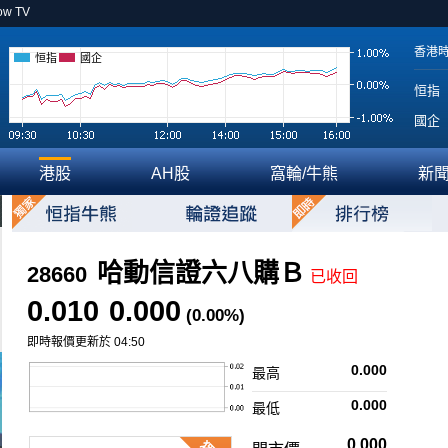
ow TV
香港
恒指
國企
恒指
國企
港股
AH股
窩輪/牛熊
新
哈動信證六八購Ｂ
28660
已收回
0.010
0.000
(0.00%)
即時報價更新於 04:50
0.000
最高
0.000
最低
0.000