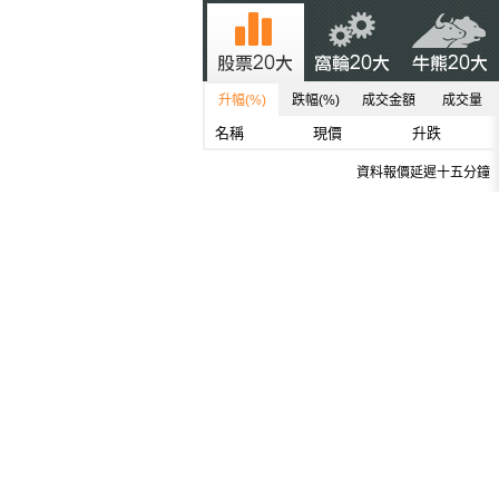
升幅(%)
跌幅(%)
成交金額
成交量
名稱
現價
升跌
資料報價延遲十五分鐘