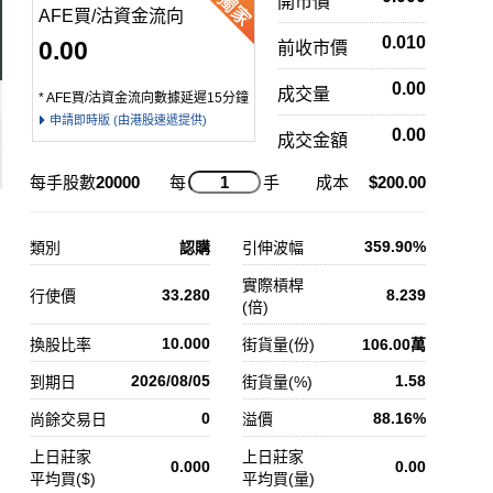
開市價
AFE買/沽資金流向
0.010
0.00
前收市價
0.00
成交量
* AFE買/沽資金流向數據延遲15分鐘
申請即時版 (由港股速遞提供)
0.00
成交金額
每手股數
20000
每
手
成本
$200.00
359.90%
類別
認購
引伸波幅
實際槓桿
33.280
8.239
行使價
(倍)
10.000
換股比率
街貨量(份)
106.00萬
2026/08/05
1.58
到期日
街貨量(%)
0
88.16%
尚餘交易日
溢價
上日莊家
上日莊家
0.000
0.00
平均買($)
平均買(量)