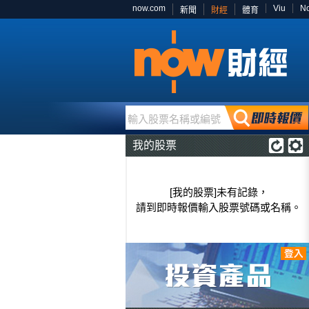
now.com
Viu
N
新聞
財經
體育
輸入股票名稱或編號
我的股票
[我的股票]未有記錄，
請到即時報價輸入股票號碼或名稱。