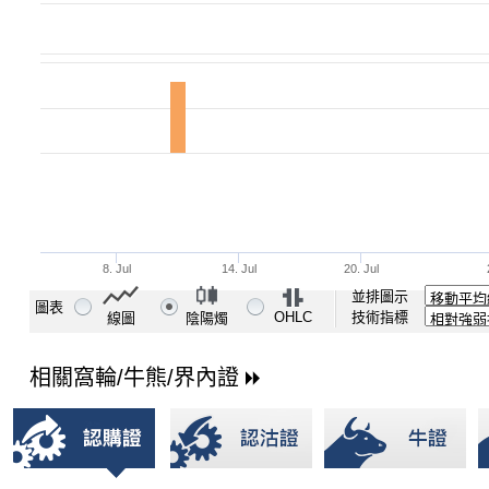
並排圖示
圖表
OHLC
技術指標
線圖
陰陽燭
相關窩輪/牛熊/界內證