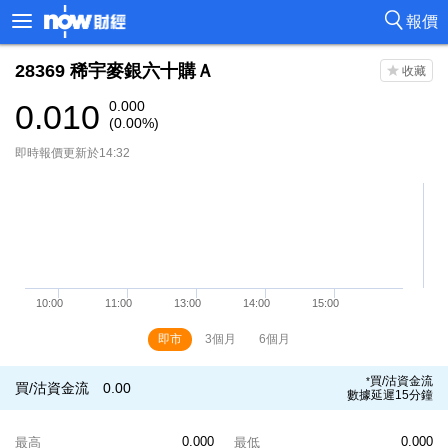
報價
28369
稀宇麥銀六十購Ａ
0.010
0.000
(0.00%)
即時報價更新於14:32
即市
3個月
6個月
買/沽資金流
*
買/沽資金流
0.00
數據延遲15分鐘
0.000
0.000
最高
最低