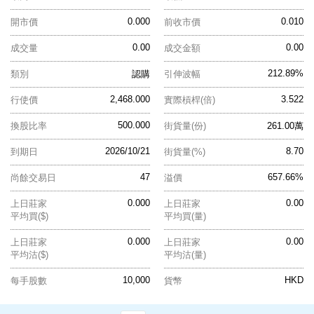
0.000
0.010
開市價
前收市價
0.00
0.00
成交量
成交金額
212.89%
類別
認購
引伸波幅
2,468.000
3.522
行使價
實際槓桿(倍)
500.000
換股比率
街貨量(份)
261.00萬
2026/10/21
8.70
到期日
街貨量(%)
47
657.66%
尚餘交易日
溢價
0.000
0.00
上日莊家
上日莊家
平均買($)
平均買(量)
0.000
0.00
上日莊家
上日莊家
平均沽($)
平均沽(量)
10,000
HKD
每手股數
貨幣