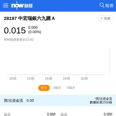
報價
28197
中宏瑞銀六九購Ａ
0.015
0.000
(0.00%)
即時報價更新於15:42
即市
3個月
6個月
買/沽資金流
*
買/沽資金流
0.00
數據延遲15分鐘
0.000
0.000
最高
最低