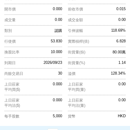
0.000
0.015
開市價
前收市價
0.00
0.00
成交量
成交金額
118.69%
類別
認購
引伸波幅
53.830
6.828
行使價
實際槓桿(倍)
10.000
換股比率
街貨量(份)
80.00萬
2026/09/23
1.14
到期日
街貨量(%)
30
128.34%
尚餘交易日
溢價
0.000
0.00
上日莊家
上日莊家
平均買($)
平均買(量)
0.000
0.00
上日莊家
上日莊家
平均沽($)
平均沽(量)
5,000
HKD
每手股數
貨幣