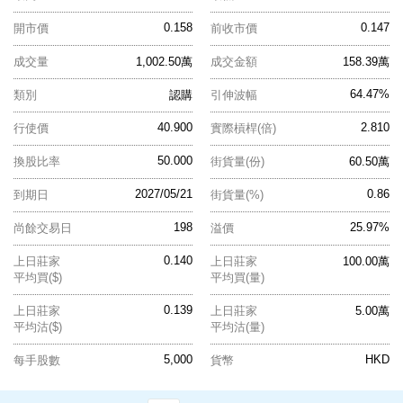
0.158
0.147
開市價
前收市價
成交量
1,002.50萬
成交金額
158.39萬
64.47%
類別
認購
引伸波幅
40.900
2.810
行使價
實際槓桿(倍)
50.000
換股比率
街貨量(份)
60.50萬
2027/05/21
0.86
到期日
街貨量(%)
198
25.97%
尚餘交易日
溢價
0.140
上日莊家
上日莊家
100.00萬
平均買($)
平均買(量)
0.139
上日莊家
上日莊家
5.00萬
平均沽($)
平均沽(量)
5,000
HKD
每手股數
貨幣