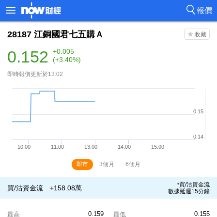
報價
28187
江銅國君七五購Ａ
0.152
+0.005
(+3.40%)
即時報價更新於13:02
即市
3個月
6個月
買/沽資金流
*
買/沽資金流
+158.08萬
數據延遲15分鐘
0.159
0.155
最高
最低