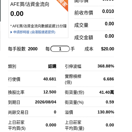
開市價
AFE買/沽資金流向
0.010
0.00
前收市價
0.00
成交量
* AFE買/沽資金流向數據延遲15分鐘
申請即時版 (由港股速遞提供)
0.00
成交金額
每手股數
2000
每
手
成本
$20.00
368.88%
類別
認購
引伸波幅
實際槓桿
40.681
6.686
行使價
(倍)
12.500
換股比率
街貨量(份)
41.40萬
2026/08/04
0.59
到期日
街貨量(%)
0
130.80%
尚餘交易日
溢價
上日莊家
上日莊家
0.000
0.00
平均買($)
平均買(量)