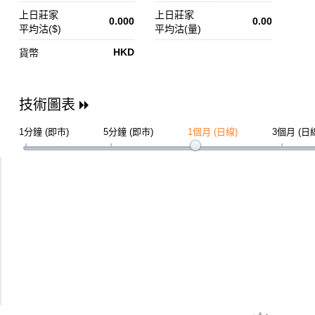
上日莊家
上日莊家
0.000
0.00
平均沽($)
平均沽(量)
HKD
貨幣
技術圖表
1分鐘 (即市)
5分鐘 (即市)
1個月 (日線)
3個月 (日