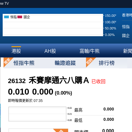
ow TV
香港
恒指
國企
恒指
國企
港股
AH股
窩輪/牛熊
新
禾賽摩通六八購Ａ
26132
已收回
0.010
0.000
(0.00%)
即時報價更新於 07:35
0.000
最高
0.000
最低
0.000