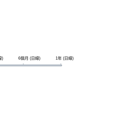
線)
6個月 (日線)
1年 (日線)