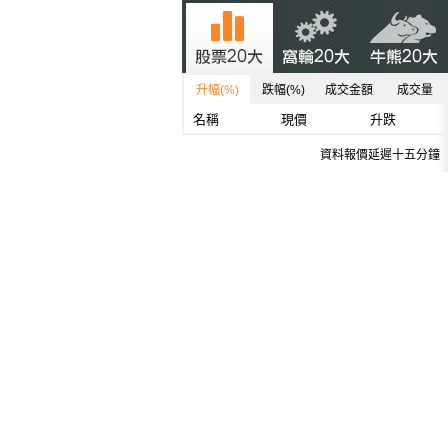
升幅(%)
跌幅(%)
成交金額
成交量
名稱
現價
升跌
資料報價延遲十五分鐘