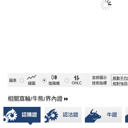
並排圖示
圖表
OHLC
技術指標
線圖
陰陽燭
相關窩輪/牛熊/界內證