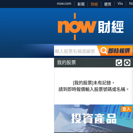
now.com
Viu
N
新聞
財經
體育
輸入股票名稱或編號
我的股票
[我的股票]未有記錄，
請到即時報價輸入股票號碼或名稱。