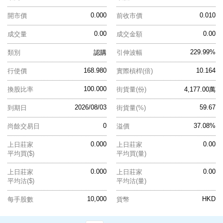
0.000
0.010
開市價
前收市價
0.00
0.00
成交量
成交金額
229.99%
類別
認購
引伸波幅
168.980
10.164
行使價
實際槓桿(倍)
100.000
換股比率
街貨量(份)
4,177.00萬
2026/08/03
59.67
到期日
街貨量(%)
0
37.08%
尚餘交易日
溢價
0.000
0.00
上日莊家
上日莊家
平均買($)
平均買(量)
0.000
0.00
上日莊家
上日莊家
平均沽($)
平均沽(量)
10,000
HKD
每手股數
貨幣