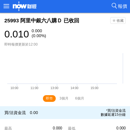
報價
25993
阿里中銀六八購Ｄ
已收回
0.010
0.000
(0.00%)
即時報價更新於12:00
即市
3個月
6個月
買/沽資金流
*
買/沽資金流
0.00
數據延遲15分鐘
0.000
0.000
最高
最低