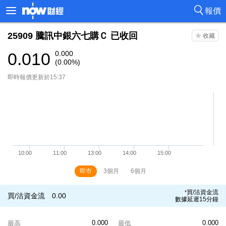
報價
25909
騰訊中銀六七購Ｃ
已收回
0.010
0.000
(0.00%)
即時報價更新於15:37
即市
3個月
6個月
買/沽資金流
*
買/沽資金流
0.00
數據延遲15分鐘
0.000
0.000
最高
最低