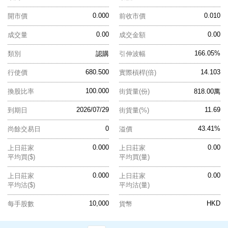
0.000
0.010
開市價
前收市價
0.00
0.00
成交量
成交金額
166.05%
類別
認購
引伸波幅
680.500
14.103
行使價
實際槓桿(倍)
100.000
換股比率
街貨量(份)
818.00萬
2026/07/29
11.69
到期日
街貨量(%)
0
43.41%
尚餘交易日
溢價
0.000
0.00
上日莊家
上日莊家
平均買($)
平均買(量)
0.000
0.00
上日莊家
上日莊家
平均沽($)
平均沽(量)
10,000
HKD
每手股數
貨幣