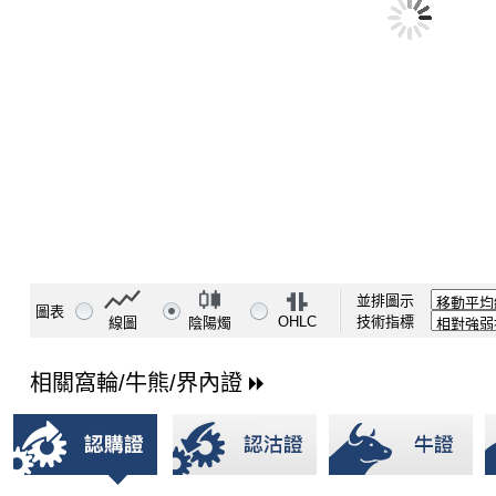
並排圖示
圖表
OHLC
技術指標
線圖
陰陽燭
相關窩輪/牛熊/界內證