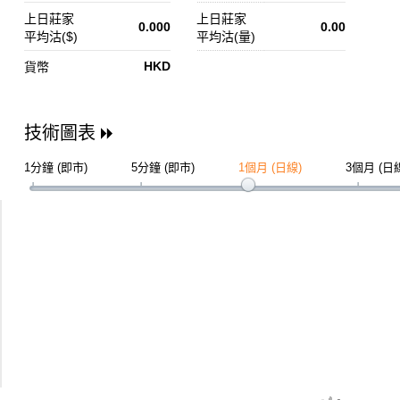
上日莊家
上日莊家
0.000
0.00
平均沽($)
平均沽(量)
HKD
貨幣
技術圖表
1分鐘 (即市)
5分鐘 (即市)
1個月 (日線)
3個月 (日