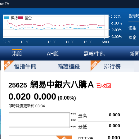
ow TV
香港
恒指
國企
恒指
國企
港股
AH股
窩輪/牛熊
新
網易中銀六八購Ａ
25625
已收回
0.020
0.000
(0.00%)
即時報價更新於 03:34
0.000
最高
0.000
最低
0.000