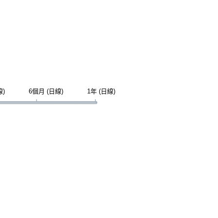
線)
6個月 (日線)
1年 (日線)