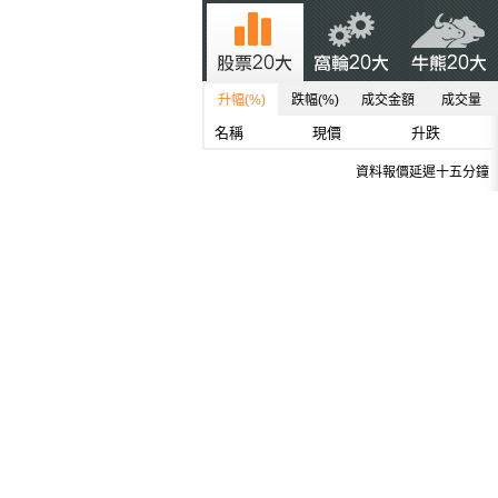
升幅(%)
跌幅(%)
成交金額
成交量
名稱
現價
升跌
資料報價延遲十五分鐘