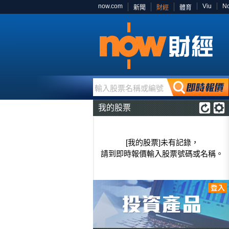
now.com
Viu
N
新聞
財經
體育
輸入股票名稱或編號
我的股票
[我的股票]未有記錄，
請到即時報價輸入股票號碼或名稱。