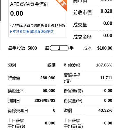
開市價
AFE買/沽資金流向
0.020
0.00
前收市價
0.00
成交量
* AFE買/沽資金流向數據延遲15分鐘
申請即時版 (由港股速遞提供)
0.00
成交金額
每手股數
5000
每
手
成本
$100.00
187.86%
類別
認購
引伸波幅
實際槓桿
289.080
11.711
行使價
(倍)
50.000
0.00
換股比率
街貨量(份)
2026/08/03
0.00
到期日
街貨量(%)
0
43.32%
尚餘交易日
溢價
上日莊家
上日莊家
0.000
0.00
平均買($)
平均買(量)