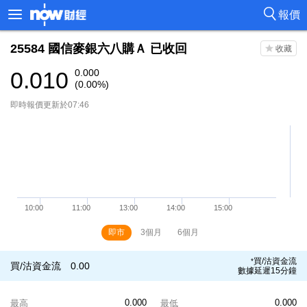
報價
25584
國信麥銀六八購Ａ
已收回
0.010
0.000
(0.00%)
即時報價更新於07:46
即市
3個月
6個月
買/沽資金流
*
買/沽資金流
0.00
數據延遲15分鐘
0.000
0.000
最高
最低