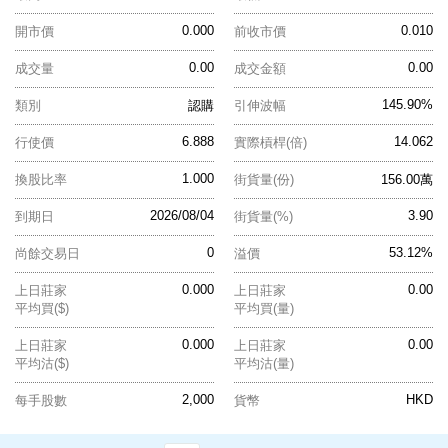
0.000
0.010
開市價
前收市價
0.00
0.00
成交量
成交金額
145.90%
類別
認購
引伸波幅
6.888
14.062
行使價
實際槓桿(倍)
1.000
換股比率
街貨量(份)
156.00萬
2026/08/04
3.90
到期日
街貨量(%)
0
53.12%
尚餘交易日
溢價
0.000
0.00
上日莊家
上日莊家
平均買($)
平均買(量)
0.000
0.00
上日莊家
上日莊家
平均沽($)
平均沽(量)
2,000
HKD
每手股數
貨幣