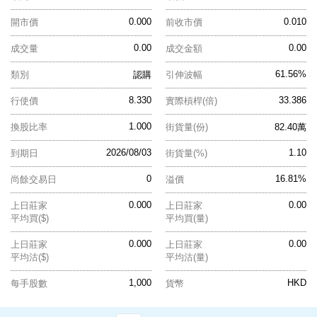
0.000
0.010
開市價
前收市價
0.00
0.00
成交量
成交金額
61.56%
類別
認購
引伸波幅
8.330
33.386
行使價
實際槓桿(倍)
1.000
換股比率
街貨量(份)
82.40萬
2026/08/03
1.10
到期日
街貨量(%)
0
16.81%
尚餘交易日
溢價
0.000
0.00
上日莊家
上日莊家
平均買($)
平均買(量)
0.000
0.00
上日莊家
上日莊家
平均沽($)
平均沽(量)
1,000
HKD
每手股數
貨幣