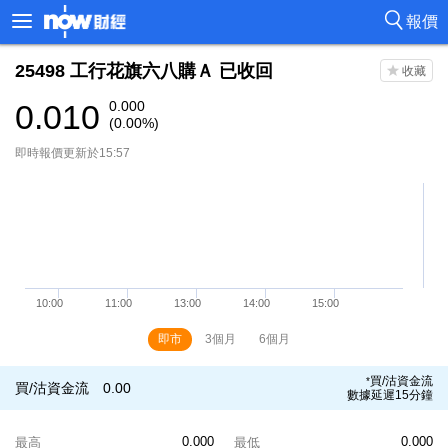
報價
25498
工行花旗六八購Ａ
已收回
0.010
0.000
(0.00%)
即時報價更新於15:57
即市
3個月
6個月
買/沽資金流
*
買/沽資金流
0.00
數據延遲15分鐘
0.000
0.000
最高
最低