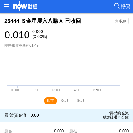
報價
25444
Ｓ金星展六八購Ａ
已收回
0.010
0.000
(0.00%)
即時報價更新於01:49
即市
3個月
6個月
買/沽資金流
*
買/沽資金流
0.00
數據延遲15分鐘
0.000
0.000
最高
最低