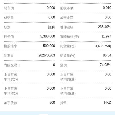
0.000
0.010
開市價
前收市價
0.00
0.00
成交量
成交金額
238.40%
類別
認購
引伸波幅
5,388.000
11.977
行使價
實際槓桿(倍)
500.000
換股比率
街貨量(份)
3,453.75萬
2026/08/03
86.34
到期日
街貨量(%)
0
74.98%
尚餘交易日
溢價
0.000
0.00
上日莊家
上日莊家
平均買($)
平均買(量)
0.000
0.00
上日莊家
上日莊家
平均沽($)
平均沽(量)
500
HKD
每手股數
貨幣