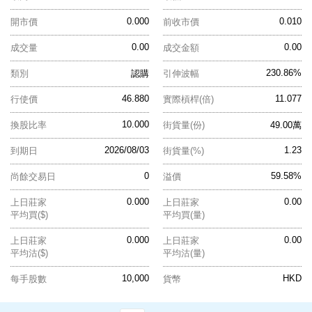
0.000
0.010
開市價
前收市價
0.00
0.00
成交量
成交金額
230.86%
類別
認購
引伸波幅
46.880
11.077
行使價
實際槓桿(倍)
10.000
換股比率
街貨量(份)
49.00萬
2026/08/03
1.23
到期日
街貨量(%)
0
59.58%
尚餘交易日
溢價
0.000
0.00
上日莊家
上日莊家
平均買($)
平均買(量)
0.000
0.00
上日莊家
上日莊家
平均沽($)
平均沽(量)
10,000
HKD
每手股數
貨幣