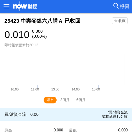
報價
25423
中壽麥銀六八購Ａ
已收回
0.010
0.000
(0.00%)
即時報價更新於20:12
即市
3個月
6個月
買/沽資金流
*
買/沽資金流
0.00
數據延遲15分鐘
0.000
0.000
最高
最低