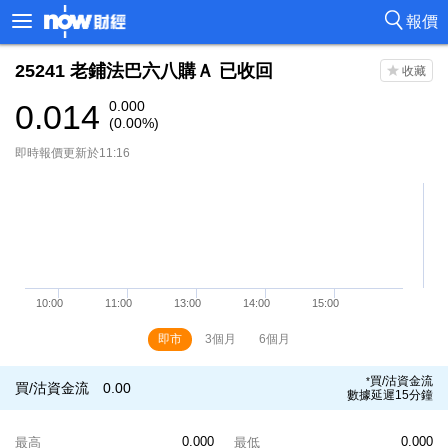
報價
25241
老鋪法巴六八購Ａ
已收回
0.014
0.000
(0.00%)
即時報價更新於11:16
即市
3個月
6個月
買/沽資金流
*
買/沽資金流
0.00
數據延遲15分鐘
0.000
0.000
最高
最低