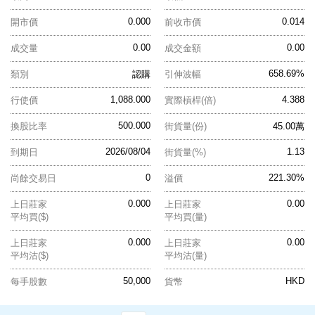
0.000
0.014
開市價
前收市價
0.00
0.00
成交量
成交金額
658.69%
類別
認購
引伸波幅
1,088.000
4.388
行使價
實際槓桿(倍)
500.000
換股比率
街貨量(份)
45.00萬
2026/08/04
1.13
到期日
街貨量(%)
0
221.30%
尚餘交易日
溢價
0.000
0.00
上日莊家
上日莊家
平均買($)
平均買(量)
0.000
0.00
上日莊家
上日莊家
平均沽($)
平均沽(量)
50,000
HKD
每手股數
貨幣