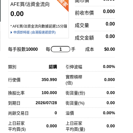
開市價
AFE買/沽資金流向
0.000
0.00
前收市價
0.00
成交量
* AFE買/沽資金流向數據延遲15分鐘
申請即時版 (由港股速遞提供)
0.00
成交金額
每手股數
10000
每
手
成本
$0.00
0.00%
類別
認購
引伸波幅
實際槓桿
350.990
0.000
行使價
(倍)
100.000
0.00
換股比率
街貨量(份)
2026/07/28
0.00
到期日
街貨量(%)
0
0.00%
尚餘交易日
溢價
上日莊家
上日莊家
0.000
0.00
平均買($)
平均買(量)