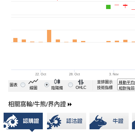
並排圖示
圖表
OHLC
技術指標
線圖
陰陽燭
相關窩輪/牛熊/界內證