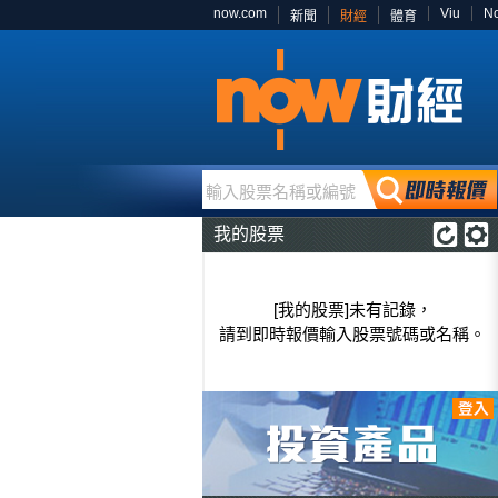
now.com
Viu
N
新聞
財經
體育
輸入股票名稱或編號
我的股票
[我的股票]未有記錄，
請到即時報價輸入股票號碼或名稱。