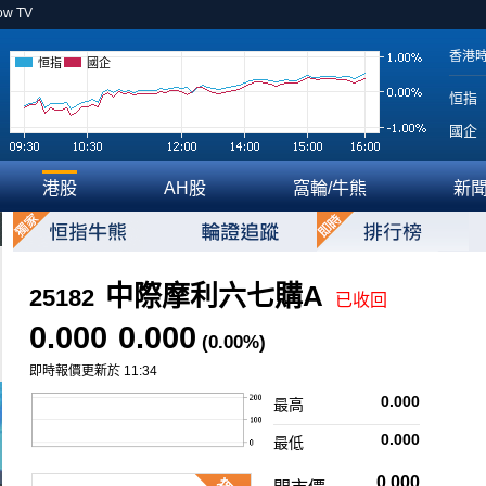
ow TV
香港
恒指
國企
恒指
國企
港股
AH股
窩輪/牛熊
新
中際摩利六七購A
25182
已收回
0.000
0.000
(0.00%)
即時報價更新於 11:34
0.000
最高
0.000
最低
0.000