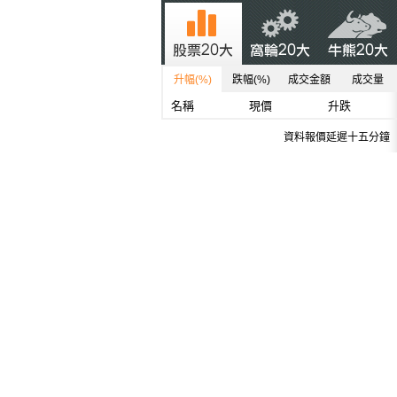
升幅(%)
跌幅(%)
成交金額
成交量
名稱
現價
升跌
資料報價延遲十五分鐘