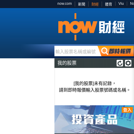
now.com
Viu
N
新聞
財經
體育
輸入股票名稱或編號
我的股票
[我的股票]未有記錄，
請到即時報價輸入股票號碼或名稱。