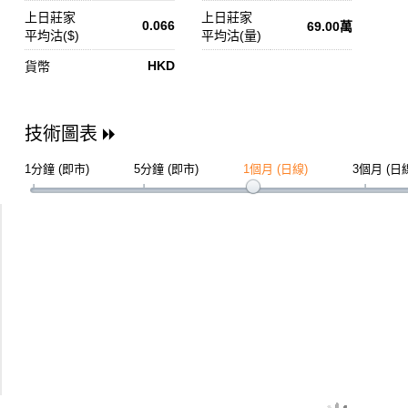
上日莊家
上日莊家
0.066
69.00萬
平均沽($)
平均沽(量)
HKD
貨幣
技術圖表
1分鐘 (即市)
5分鐘 (即市)
1個月 (日線)
3個月 (日