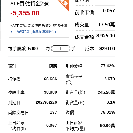
AFE買/沽資金流向
0.057
-5,355.00
前收市價
成交量
17.50萬
* AFE買/沽資金流向數據延遲15分鐘
申請即時版 (由港股速遞提供)
8,925.00
成交金額
每手股數
5000
每
手
成本
$290.00
77.42%
類別
認購
引伸波幅
實際槓桿
66.666
3.670
行使價
(倍)
50.000
換股比率
街貨量(份)
245.50萬
2027/02/26
6.14
到期日
街貨量(%)
137
78.01%
尚餘交易日
溢價
上日莊家
上日莊家
0.067
50.00萬
平均買($)
平均買(量)