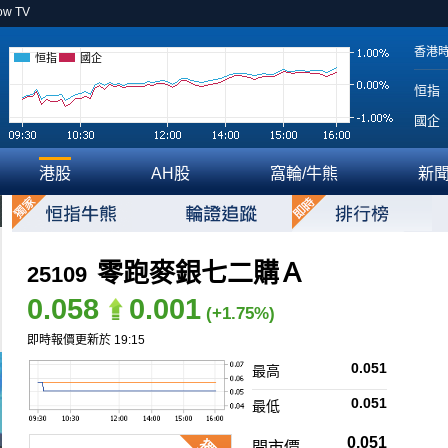
ow TV
香港
恒指
國企
恒指
國企
港股
AH股
窩輪/牛熊
新
零跑麥銀七二購Ａ
25109
0.058
0.001
(+1.75%)
即時報價更新於 19:15
0.051
最高
0.051
最低
0.051
開市價