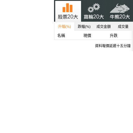
升幅(%)
跌幅(%)
成交金額
成交量
名稱
現價
升跌
資料報價延遲十五分鐘