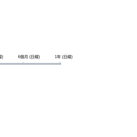
線)
6個月 (日線)
1年 (日線)