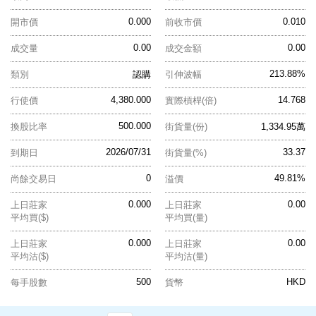
0.000
0.010
開市價
前收市價
0.00
0.00
成交量
成交金額
213.88%
類別
認購
引伸波幅
4,380.000
14.768
行使價
實際槓桿(倍)
500.000
換股比率
街貨量(份)
1,334.95萬
2026/07/31
33.37
到期日
街貨量(%)
0
49.81%
尚餘交易日
溢價
0.000
0.00
上日莊家
上日莊家
平均買($)
平均買(量)
0.000
0.00
上日莊家
上日莊家
平均沽($)
平均沽(量)
500
HKD
每手股數
貨幣