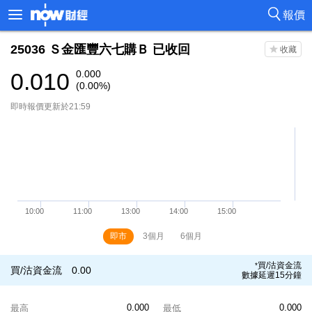
報價
25036
Ｓ金匯豐六七購Ｂ
已收回
0.010
0.000
(0.00%)
即時報價更新於21:59
即市
3個月
6個月
買/沽資金流
*
買/沽資金流
0.00
數據延遲15分鐘
0.000
0.000
最高
最低