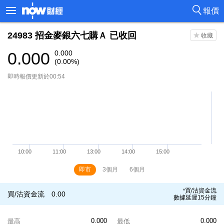
報價
24983
招金麥銀六七購Ａ
已收回
0.000
0.000
(0.00%)
即時報價更新於00:54
即市
3個月
6個月
買/沽資金流
*
買/沽資金流
0.00
數據延遲15分鐘
0.000
0.000
最高
最低