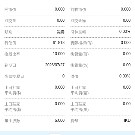
0.000
0.000
開市價
前收市價
0.00
0.00
成交量
成交金額
0.00%
類別
認購
引伸波幅
61.818
0.000
行使價
實際槓桿(倍)
10.000
0.00
換股比率
街貨量(份)
2026/07/27
0.00
到期日
街貨量(%)
0
0.00%
尚餘交易日
溢價
0.000
0.00
上日莊家
上日莊家
平均買($)
平均買(量)
0.000
0.00
上日莊家
上日莊家
平均沽($)
平均沽(量)
5,000
HKD
每手股數
貨幣