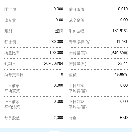
0.000
0.010
開市價
前收市價
0.00
0.00
成交量
成交金額
161.91%
類別
認購
引伸波幅
230.000
11.461
行使價
實際槓桿(倍)
100.000
換股比率
街貨量(份)
1,640.60萬
2026/08/04
23.44
到期日
街貨量(%)
0
46.85%
尚餘交易日
溢價
0.000
0.00
上日莊家
上日莊家
平均買($)
平均買(量)
0.000
0.00
上日莊家
上日莊家
平均沽($)
平均沽(量)
2,000
HKD
每手股數
貨幣