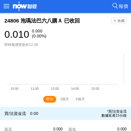
報價
24806
泡瑪法巴六八購Ａ
已收回
0.010
0.000
(0.00%)
即時報價更新於12:39
即市
3個月
6個月
買/沽資金流
*
買/沽資金流
0.00
數據延遲15分鐘
0.000
0.000
最高
最低