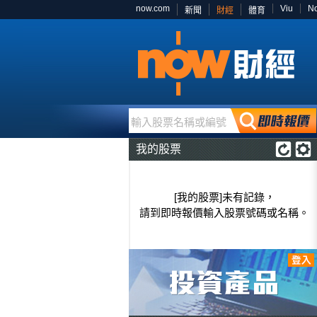
now.com
Viu
N
新聞
財經
體育
輸入股票名稱或編號
我的股票
[我的股票]未有記錄，
請到即時報價輸入股票號碼或名稱。