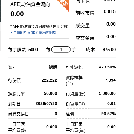
開市價
AFE買/沽資金流向
0.015
0.00
前收市價
0.00
成交量
* AFE買/沽資金流向數據延遲15分鐘
申請即時版 (由港股速遞提供)
0.00
成交金額
每手股數
5000
每
手
成本
$75.00
423.50%
類別
認購
引伸波幅
實際槓桿
222.222
7.894
行使價
(倍)
50.000
5,000.00
換股比率
街貨量(份)
2026/07/30
0.01
到期日
街貨量(%)
0
90.57%
尚餘交易日
溢價
上日莊家
上日莊家
0.000
0.00
平均買($)
平均買(量)