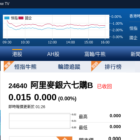
ow TV
香港
恒指
國企
恒指
國企
港股
AH股
窩輪/牛熊
新
阿里麥銀六七購B
24640
已收回
0.015
0.000
(0.00%)
即時報價更新於 01:26
0.000
最高
0.000
最低
0.000