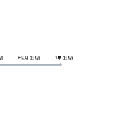
線)
6個月 (日線)
1年 (日線)