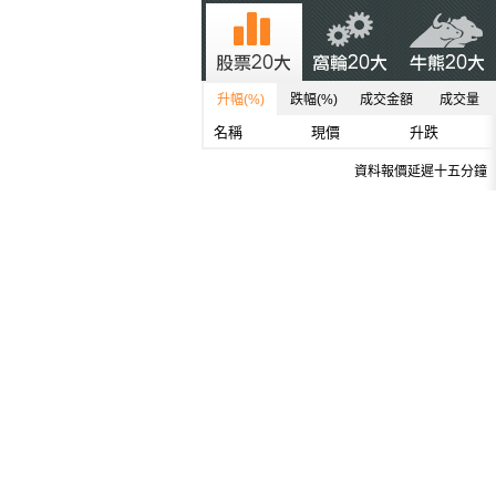
升幅(%)
跌幅(%)
成交金額
成交量
名稱
現價
升跌
資料報價延遲十五分鐘