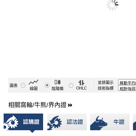
並排圖示
圖表
OHLC
技術指標
線圖
陰陽燭
相關窩輪/牛熊/界內證