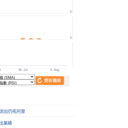
現流出仍吼阿里
晚出業績