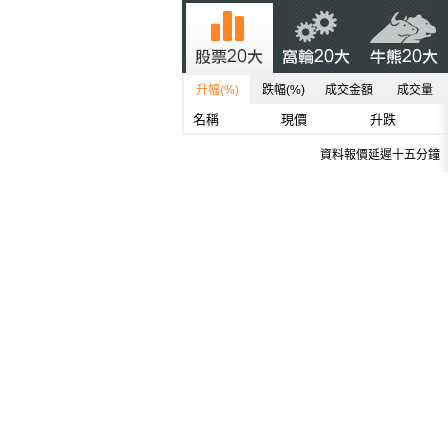
升幅(%)
跌幅(%)
成交金額
成交量
名稱
現價
升跌
資料報價延遲十五分鐘