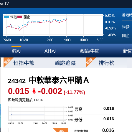
ow TV
香港
恒指
國企
恒指
國企
港股
AH股
窩輪/牛熊
新
中軟華泰六甲購Ａ
24342
0.015
-0.002
(-11.77%)
即時報價更新於 14:04
0.016
最高
0.016
最低
0.016
開市價