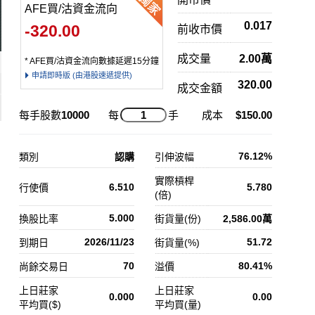
AFE買/沽資金流向
0.017
-320.00
前收市價
成交量
2.00萬
* AFE買/沽資金流向數據延遲15分鐘
申請即時版 (由港股速遞提供)
320.00
成交金額
每手股數
10000
每
手
成本
$150.00
76.12%
類別
認購
引伸波幅
實際槓桿
6.510
5.780
行使價
(倍)
5.000
換股比率
街貨量(份)
2,586.00萬
2026/11/23
51.72
到期日
街貨量(%)
70
80.41%
尚餘交易日
溢價
上日莊家
上日莊家
0.000
0.00
平均買($)
平均買(量)