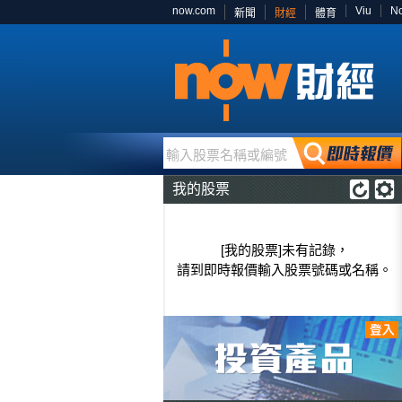
now.com
Viu
N
新聞
財經
體育
輸入股票名稱或編號
我的股票
[我的股票]未有記錄，
請到即時報價輸入股票號碼或名稱。