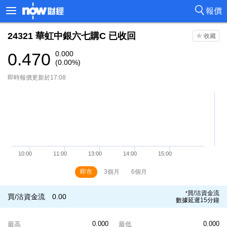
報價
24321
華虹中銀六七購C
已收回
0.470
0.000
(0.00%)
即時報價更新於17:08
即市
3個月
6個月
買/沽資金流
*
買/沽資金流
0.00
數據延遲15分鐘
0.000
0.000
最高
最低