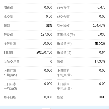
0.000
0.470
開市價
前收市價
0.00
0.00
成交量
成交金額
134.43%
類別
認購
引伸波幅
127.000
5.033
行使價
實際槓桿(倍)
50.000
換股比率
街貨量(份)
45.00萬
2026/07/30
0.64
到期日
街貨量(%)
0
17.30%
尚餘交易日
溢價
0.000
0.00
上日莊家
上日莊家
平均買($)
平均買(量)
0.000
0.00
上日莊家
上日莊家
平均沽($)
平均沽(量)
50,000
HKD
每手股數
貨幣