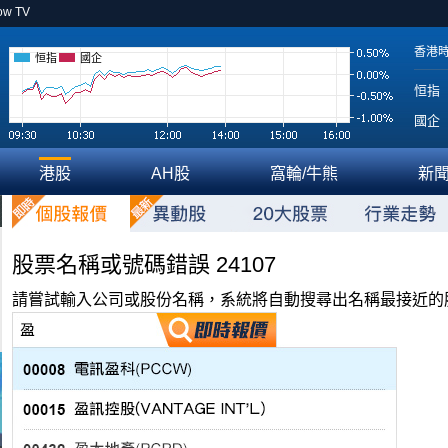
ow TV
香港
恒指
國企
恒指
國企
港股
AH股
窩輪/牛熊
新
股票名稱或號碼錯誤 24107
請嘗試輸入公司或股份名稱，系統將自動搜尋出名稱最接近的