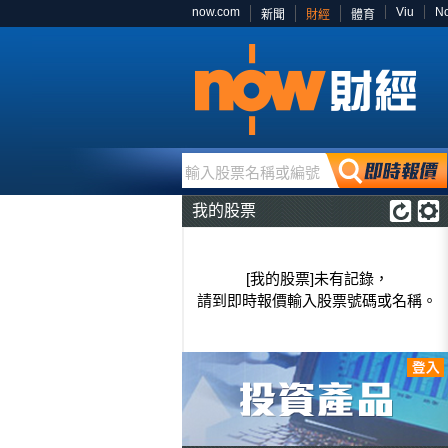
now.com
Viu
N
新聞
財經
體育
輸入股票名稱或編號
我的股票
[我的股票]未有記錄，
請到即時報價輸入股票號碼或名稱。