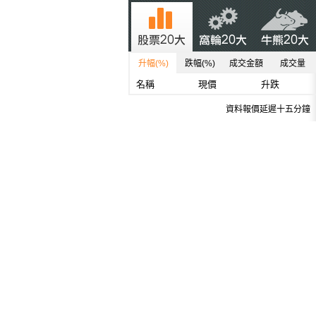
升幅(%)
跌幅(%)
成交金額
成交量
名稱
現價
升跌
資料報價延遲十五分鐘