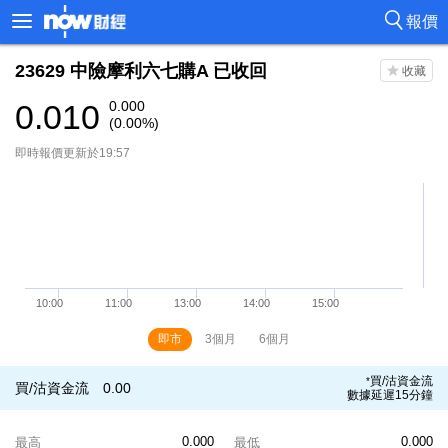
報價
23629
中險摩利六七購A
已收回
0.010
0.000
(0.00%)
即時報價更新於19:57
即市
3個月
6個月
買/沽資金流
*
買/沽資金流
0.00
數據延遲15分鐘
0.000
0.000
最高
最低