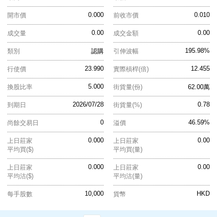
0.000
0.010
開市價
前收市價
0.00
0.00
成交量
成交金額
195.98%
類別
認購
引伸波幅
23.990
12.455
行使價
實際槓桿(倍)
5.000
換股比率
街貨量(份)
62.00萬
2026/07/28
0.78
到期日
街貨量(%)
0
46.59%
尚餘交易日
溢價
0.000
0.00
上日莊家
上日莊家
平均買($)
平均買(量)
0.000
0.00
上日莊家
上日莊家
平均沽($)
平均沽(量)
10,000
HKD
每手股數
貨幣