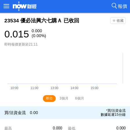
報價
23534
優必法興六七購Ａ
已收回
0.015
0.000
(0.00%)
即時報價更新於21:11
即市
3個月
6個月
買/沽資金流
*
買/沽資金流
0.00
數據延遲15分鐘
0.000
0.000
最高
最低