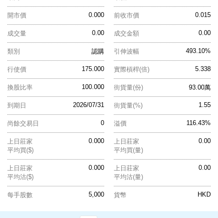
0.000
0.015
開市價
前收市價
0.00
0.00
成交量
成交金額
493.10%
類別
認購
引伸波幅
175.000
5.338
行使價
實際槓桿(倍)
100.000
換股比率
街貨量(份)
93.00萬
2026/07/31
1.55
到期日
街貨量(%)
0
116.43%
尚餘交易日
溢價
0.000
0.00
上日莊家
上日莊家
平均買($)
平均買(量)
0.000
0.00
上日莊家
上日莊家
平均沽($)
平均沽(量)
5,000
HKD
每手股數
貨幣