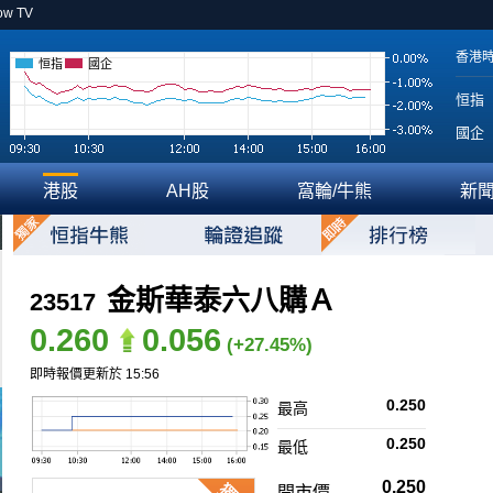
ow TV
香港
恒指
國企
恒指
國企
港股
AH股
窩輪/牛熊
新
金斯華泰六八購Ａ
23517
0.260
0.056
(+27.45%)
即時報價更新於 15:56
0.250
最高
0.250
最低
0.250
開市價