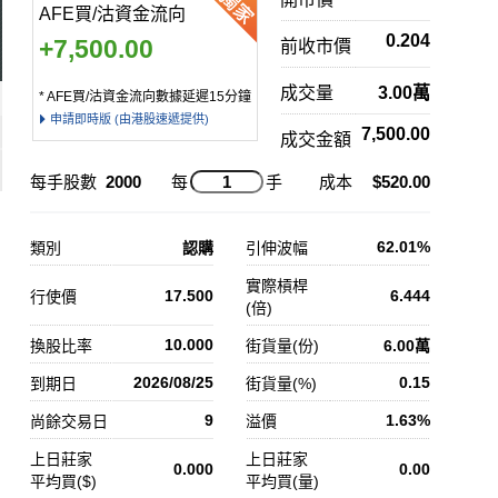
AFE買/沽資金流向
0.204
+7,500.00
前收市價
成交量
3.00萬
* AFE買/沽資金流向數據延遲15分鐘
申請即時版 (由港股速遞提供)
7,500.00
成交金額
每手股數
2000
每
手
成本
$520.00
62.01%
類別
認購
引伸波幅
實際槓桿
17.500
6.444
行使價
(倍)
10.000
換股比率
街貨量(份)
6.00萬
2026/08/25
0.15
到期日
街貨量(%)
9
1.63%
尚餘交易日
溢價
上日莊家
上日莊家
0.000
0.00
平均買($)
平均買(量)