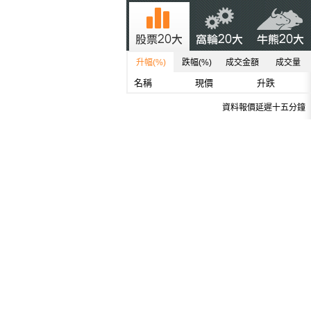
升幅(%)
跌幅(%)
成交金額
成交量
名稱
現價
升跌
資料報價延遲十五分鐘