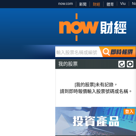
now.com
Viu
N
新聞
財經
體育
輸入股票名稱或編號
我的股票
[我的股票]未有記錄，
請到即時報價輸入股票號碼或名稱。