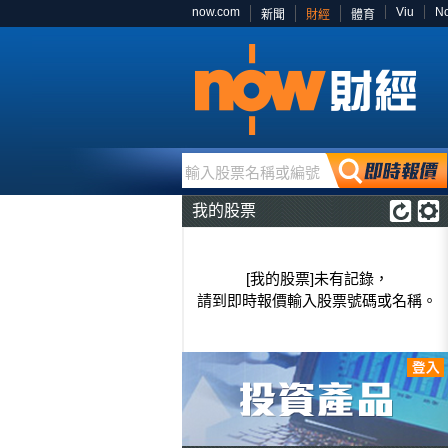
now.com
Viu
N
新聞
財經
體育
輸入股票名稱或編號
我的股票
[我的股票]未有記錄，
請到即時報價輸入股票號碼或名稱。