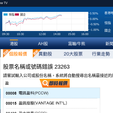
ow TV
香港
恒指
國企
恒指
國企
港股
AH股
窩輪/牛熊
新
股票名稱或號碼錯誤 23263
請嘗試輸入公司或股份名稱，系統將自動搜尋出名稱最接近的