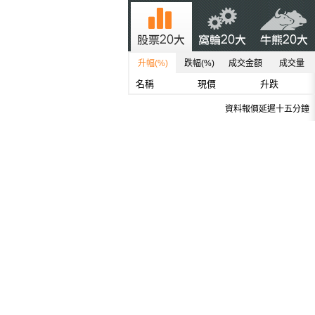
升幅(%)
跌幅(%)
成交金額
成交量
名稱
現價
升跌
資料報價延遲十五分鐘