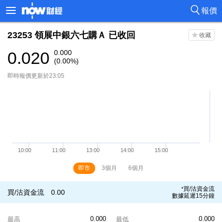
報價
23253
領展中銀六七購Ａ
已收回
0.020
0.000
(0.00%)
即時報價更新於23:05
即市
3個月
6個月
買/沽資金流
*
買/沽資金流
0.00
數據延遲15分鐘
0.000
0.000
最高
最低