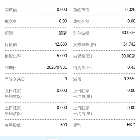
0.000
0.020
開市價
前收市價
0.00
0.00
成交量
成交金額
60.95%
類別
認購
引伸波幅
42.680
34.742
行使價
實際槓桿(倍)
5.000
換股比率
街貨量(份)
30.00萬
2026/07/31
0.43
到期日
街貨量(%)
0
9.36%
尚餘交易日
溢價
0.000
0.00
上日莊家
上日莊家
平均買($)
平均買(量)
0.000
0.00
上日莊家
上日莊家
平均沽($)
平均沽(量)
500
HKD
每手股數
貨幣