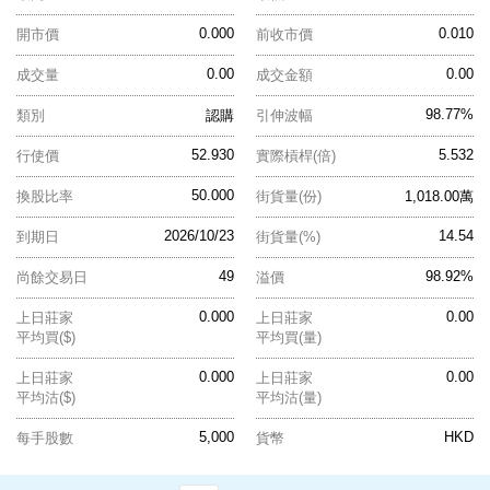
0.000
0.010
開市價
前收市價
0.00
0.00
成交量
成交金額
98.77%
類別
認購
引伸波幅
52.930
5.532
行使價
實際槓桿(倍)
50.000
換股比率
街貨量(份)
1,018.00萬
2026/10/23
14.54
到期日
街貨量(%)
49
98.92%
尚餘交易日
溢價
0.000
0.00
上日莊家
上日莊家
平均買($)
平均買(量)
0.000
0.00
上日莊家
上日莊家
平均沽($)
平均沽(量)
5,000
HKD
每手股數
貨幣