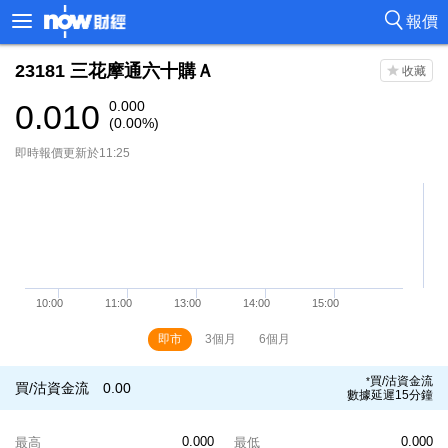
報價
23181
三花摩通六十購Ａ
0.010
0.000
(0.00%)
即時報價更新於11:25
即市
3個月
6個月
買/沽資金流
*
買/沽資金流
0.00
數據延遲15分鐘
0.000
0.000
最高
最低