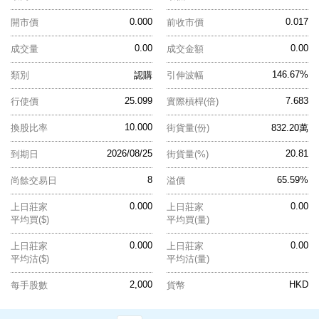
0.000
0.017
開市價
前收市價
0.00
0.00
成交量
成交金額
146.67%
類別
認購
引伸波幅
25.099
7.683
行使價
實際槓桿(倍)
10.000
換股比率
街貨量(份)
832.20萬
2026/08/25
20.81
到期日
街貨量(%)
8
65.59%
尚餘交易日
溢價
0.000
0.00
上日莊家
上日莊家
平均買($)
平均買(量)
0.000
0.00
上日莊家
上日莊家
平均沽($)
平均沽(量)
2,000
HKD
每手股數
貨幣