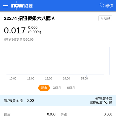
報價
22274
招證麥銀六八購Ａ
0.017
0.000
(0.00%)
即時報價更新於20:09
即市
3個月
6個月
買/沽資金流
*
買/沽資金流
0.00
數據延遲15分鐘
0.000
0.000
最高
最低