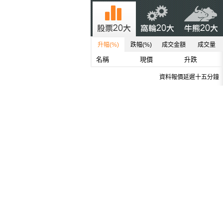
升幅(%)
跌幅(%)
成交金額
成交量
名稱
現價
升跌
資料報價延遲十五分鐘