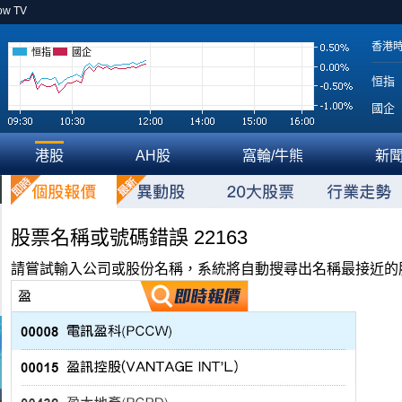
ow TV
香港
恒指
國企
恒指
國企
港股
AH股
窩輪/牛熊
新
股票名稱或號碼錯誤 22163
請嘗試輸入公司或股份名稱，系統將自動搜尋出名稱最接近的