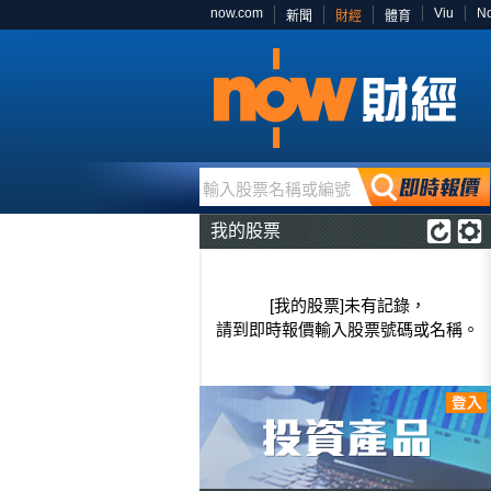
now.com
Viu
N
新聞
財經
體育
輸入股票名稱或編號
我的股票
[我的股票]未有記錄，
請到即時報價輸入股票號碼或名稱。