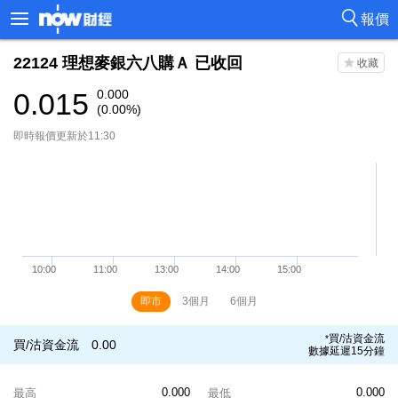
報價
22124
理想麥銀六八購Ａ
已收回
0.015
0.000
(0.00%)
即時報價更新於11:30
即市
3個月
6個月
買/沽資金流
*
買/沽資金流
0.00
數據延遲15分鐘
0.000
0.000
最高
最低