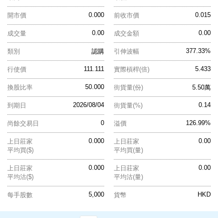
0.000
0.015
開市價
前收市價
0.00
0.00
成交量
成交金額
377.33%
類別
認購
引伸波幅
111.111
5.433
行使價
實際槓桿(倍)
50.000
換股比率
街貨量(份)
5.50萬
2026/08/04
0.14
到期日
街貨量(%)
0
126.99%
尚餘交易日
溢價
0.000
0.00
上日莊家
上日莊家
平均買($)
平均買(量)
0.000
0.00
上日莊家
上日莊家
平均沽($)
平均沽(量)
5,000
HKD
每手股數
貨幣