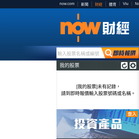
now.com
Viu
N
新聞
財經
體育
輸入股票名稱或編號
我的股票
[我的股票]未有記錄，
請到即時報價輸入股票號碼或名稱。