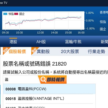
ow TV
香港
恒指
國企
恒指
國企
港股
AH股
窩輪/牛熊
新
股票名稱或號碼錯誤 21820
請嘗試輸入公司或股份名稱，系統將自動搜尋出名稱最接近的