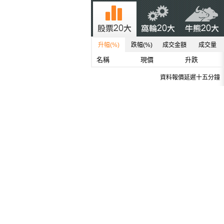
升幅(%)
跌幅(%)
成交金額
成交量
名稱
現價
升跌
資料報價延遲十五分鐘