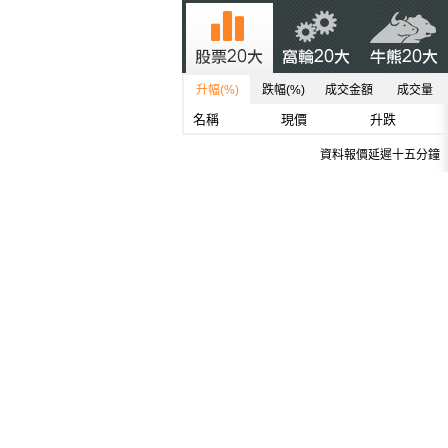
升幅(%)
跌幅(%)
成交金額
成交量
名稱
現價
升跌
資料報價延遲十五分鐘