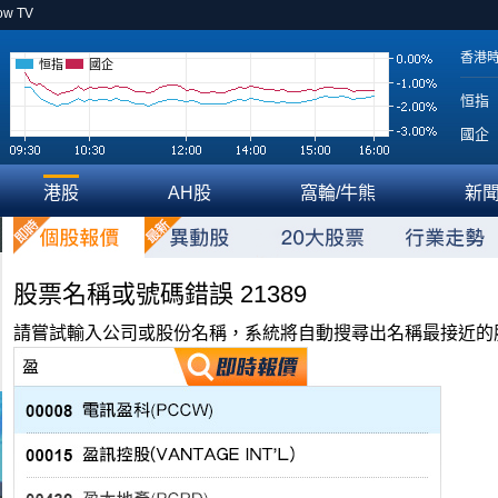
ow TV
香港
恒指
國企
恒指
國企
港股
AH股
窩輪/牛熊
新
股票名稱或號碼錯誤 21389
請嘗試輸入公司或股份名稱，系統將自動搜尋出名稱最接近的