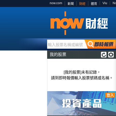
now.com
Viu
N
新聞
財經
體育
輸入股票名稱或編號
我的股票
[我的股票]未有記錄，
請到即時報價輸入股票號碼或名稱。